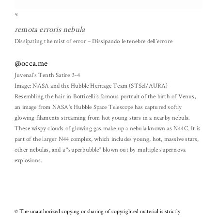
*
remota erroris nebula
Dissipating the mist of error – Dissipando le tenebre dell’errore
@occa.me
Juvenal’s Tenth Satire 3-4
Image: NASA and the Hubble Heritage Team (STScI/AURA)
Resembling the hair in Botticelli’s famous portrait of the birth of Venus,
an image from NASA’s Hubble Space Telescope has captured softly
glowing filaments streaming from hot young stars in a nearby nebula.
These wispy clouds of glowing gas make up a nebula known as N44C. It is
part of the larger N44 complex, which includes young, hot, massive stars,
other nebulas, and a “superbubble” blown out by multiple supernova
explosions.
© The unauthorized copying or sharing of copyrighted material is strictly