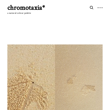
Skip
chromotaxia*
to
open
open
content
sidebar
search
a natural colour palette
form