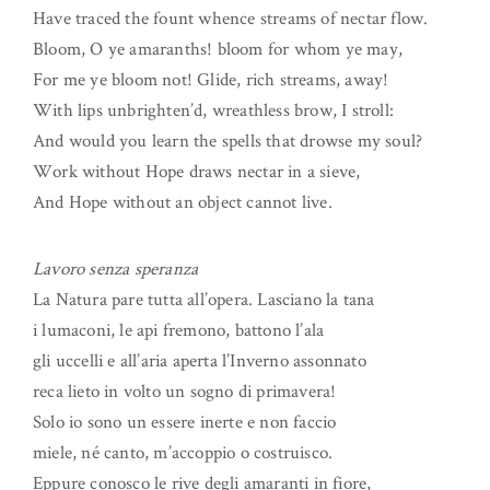
Have traced the fount whence streams of nectar flow.
Bloom, O ye amaranths! bloom for whom ye may,
For me ye bloom not! Glide, rich streams, away!
With lips unbrighten’d, wreathless brow, I stroll:
And would you learn the spells that drowse my soul?
Work without Hope draws nectar in a sieve,
And Hope without an object cannot live.
Lavoro senza speranza
La Natura pare tutta all’opera. Lasciano la tana
i lumaconi, le api fremono, battono l’ala
gli uccelli e all’aria aperta l’Inverno assonnato
reca lieto in volto un sogno di primavera!
Solo io sono un essere inerte e non faccio
miele, né canto, m’accoppio o costruisco.
Eppure conosco le rive degli amaranti in fiore,